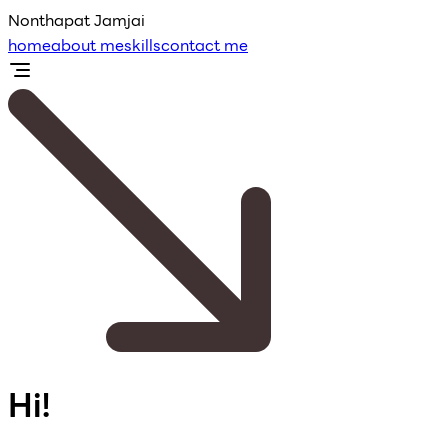
Nonthapat Jamjai
home
about me
skills
contact me
Hi!